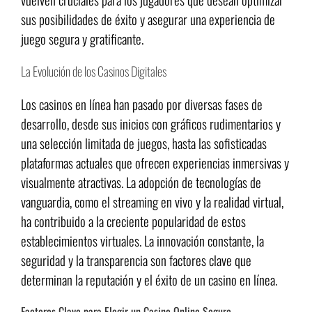
sus posibilidades de éxito y asegurar una experiencia de
juego segura y gratificante.
La Evolución de los Casinos Digitales
Los casinos en línea han pasado por diversas fases de
desarrollo, desde sus inicios con gráficos rudimentarios y
una selección limitada de juegos, hasta las sofisticadas
plataformas actuales que ofrecen experiencias inmersivas y
visualmente atractivas. La adopción de tecnologías de
vanguardia, como el streaming en vivo y la realidad virtual,
ha contribuido a la creciente popularidad de estos
establecimientos virtuales. La innovación constante, la
seguridad y la transparencia son factores clave que
determinan la reputación y el éxito de un casino en línea.
Factores Clave para Elegir un Casino Online Seguro