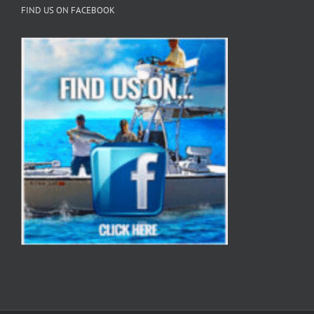
FIND US ON FACEBOOK