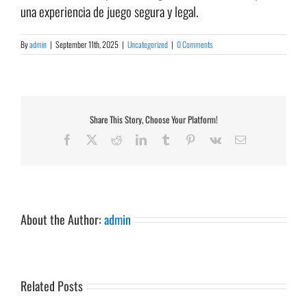
una experiencia de juego segura y legal.
By
admin
|
September 11th, 2025
|
Uncategorized
|
0 Comments
Share This Story, Choose Your Platform!
Facebook
X
Reddit
LinkedIn
Tumblr
Pinterest
Vk
Email
About the Author:
admin
Related Posts