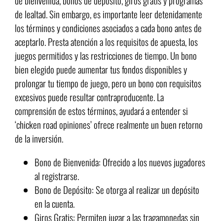
de bienvenida, bonos de depósito, giros gratis y programas
de lealtad. Sin embargo, es importante leer detenidamente
los términos y condiciones asociados a cada bono antes de
aceptarlo. Presta atención a los requisitos de apuesta, los
juegos permitidos y las restricciones de tiempo. Un bono
bien elegido puede aumentar tus fondos disponibles y
prolongar tu tiempo de juego, pero un bono con requisitos
excesivos puede resultar contraproducente. La
comprensión de estos términos, ayudará a entender si
‘chicken road opiniones’ ofrece realmente un buen retorno
de la inversión.
Bono de Bienvenida: Ofrecido a los nuevos jugadores
al registrarse.
Bono de Depósito: Se otorga al realizar un depósito
en la cuenta.
Giros Gratis: Permiten jugar a las tragamonedas sin