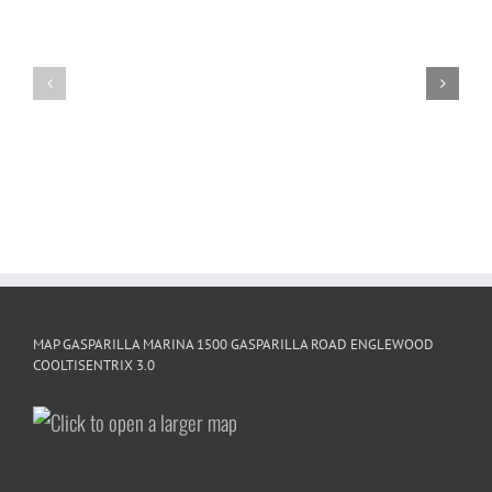
MAP GASPARILLA MARINA 1500 GASPARILLA ROAD ENGLEWOOD
COOLTISENTRIX 3.0