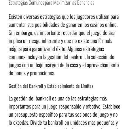
Estrategias Comunes para Maximizar las Ganancias
Existen diversas estrategias que los jugadores utilizan para
aumentar sus posibilidades de ganar en los casinos online.
Sin embargo, es importante recordar que el juego de azar
implica un riesgo inherente y que no existe una fórmula
mágica para garantizar el éxito. Algunas estrategias
comunes incluyen la gestión del bankroll, la selección de
juegos con un bajo margen de la casa y el aprovechamiento
de bonos y promociones.
Gestión del Bankroll y Establecimiento de Límites
La gestión del bankroll es una de las estrategias más
importantes para un juego responsable y efectivo. Establece
un presupuesto específico para tus sesiones de juego y no
lo excedas. Divide tu bankroll en unidades más pequeñas y