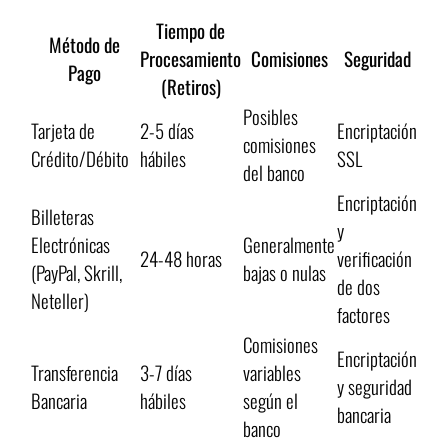
Tiempo de
Método de
Procesamiento
Comisiones
Seguridad
Pago
(Retiros)
Posibles
Tarjeta de
2-5 días
Encriptación
comisiones
Crédito/Débito
hábiles
SSL
del banco
Encriptación
Billeteras
y
Electrónicas
Generalmente
24-48 horas
verificación
(PayPal, Skrill,
bajas o nulas
de dos
Neteller)
factores
Comisiones
Encriptación
Transferencia
3-7 días
variables
y seguridad
Bancaria
hábiles
según el
bancaria
banco