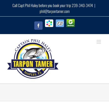
Skip
Call Capt Phil Haley before you book your trip 239-340-3474
|
to
phil@tarpontamer.com
content
Groupon
Dexhub
Fishing
Facebook
Booker