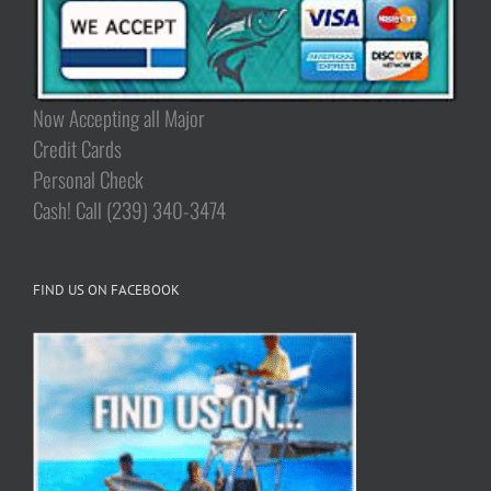
Now Accepting all Major
Credit Cards
Personal Check
Cash! Call (239) 340-3474
FIND US ON FACEBOOK