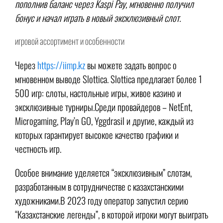
пополнив баланс через Kaspi Pay, мгновенно получил
бонус и начал играть в новый эксклюзивный слот.
игровой ассортимент и особенности
Через
https://iimp.kz
вы можете задать вопрос о
мгновенном выводе Slottica. Slottica предлагает более 1
500 игр: слоты, настольные игры, живое казино и
эксклюзивные турниры.Среди провайдеров – NetEnt,
Microgaming, Play’n GO, Yggdrasil и другие, каждый из
которых гарантирует высокое качество графики и
честность игр.
Особое внимание уделяется “эксклюзивным” слотам,
разработанным в сотрудничестве с казахстанскими
художниками.В 2023 году оператор запустил серию
“Казахстанские легенды”, в которой игроки могут выиграть