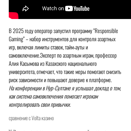
В 2025 году оператор запустил программу “Responsible
Gaming” – набор инструментов для контроля азартных
игр, включая лимиты ставок, тайм‑ауты и
самовключение.Эксперт по азартным играм, профессор
Алия Касымова из Казахского национального
университета, отмечает, что такие меры помогают снизить
риск зависимости и повышают доверие к платформе.
На конференции в Нур-Султане я услышал доклад о том,
как система самовключения помогает игрокам
контролировать свои привычки.
сравнение с Volta казино