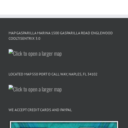
MAP GASPARILLA MARINA 1500 GASPARILLA ROAD ENGLEWOOD
COOLTISENTRIX 3.0
LOCATED MAP 550 PORT O CALL WAY, NAPLES, FL 34102
WE ACCEPT CREDIT CARDS AND PAYPAL