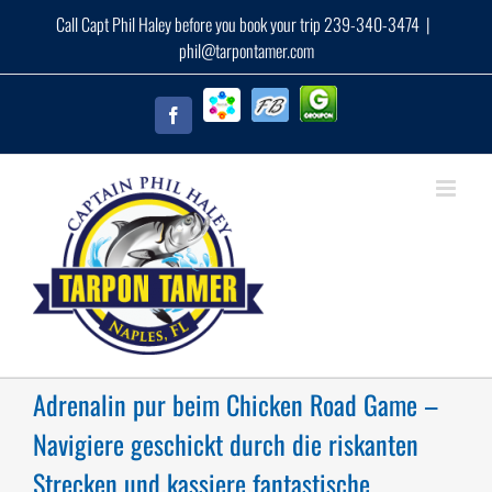
Skip
Call Capt Phil Haley before you book your trip 239-340-3474
|
to
phil@tarpontamer.com
content
Groupon
Dexhub
Fishing
Facebook
Booker
Adrenalin pur beim Chicken Road Game –
Navigiere geschickt durch die riskanten
Strecken und kassiere fantastische