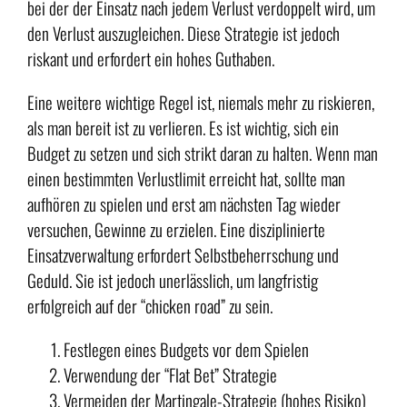
bei der der Einsatz nach jedem Verlust verdoppelt wird, um
den Verlust auszugleichen. Diese Strategie ist jedoch
riskant und erfordert ein hohes Guthaben.
Eine weitere wichtige Regel ist, niemals mehr zu riskieren,
als man bereit ist zu verlieren. Es ist wichtig, sich ein
Budget zu setzen und sich strikt daran zu halten. Wenn man
einen bestimmten Verlustlimit erreicht hat, sollte man
aufhören zu spielen und erst am nächsten Tag wieder
versuchen, Gewinne zu erzielen. Eine disziplinierte
Einsatzverwaltung erfordert Selbstbeherrschung und
Geduld. Sie ist jedoch unerlässlich, um langfristig
erfolgreich auf der “chicken road” zu sein.
Festlegen eines Budgets vor dem Spielen
Verwendung der “Flat Bet” Strategie
Vermeiden der Martingale-Strategie (hohes Risiko)