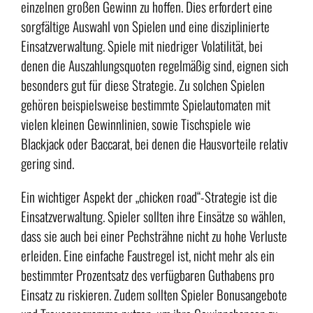
einzelnen großen Gewinn zu hoffen. Dies erfordert eine
sorgfältige Auswahl von Spielen und eine disziplinierte
Einsatzverwaltung. Spiele mit niedriger Volatilität, bei
denen die Auszahlungsquoten regelmäßig sind, eignen sich
besonders gut für diese Strategie. Zu solchen Spielen
gehören beispielsweise bestimmte Spielautomaten mit
vielen kleinen Gewinnlinien, sowie Tischspiele wie
Blackjack oder Baccarat, bei denen die Hausvorteile relativ
gering sind.
Ein wichtiger Aspekt der „chicken road“-Strategie ist die
Einsatzverwaltung. Spieler sollten ihre Einsätze so wählen,
dass sie auch bei einer Pechsträhne nicht zu hohe Verluste
erleiden. Eine einfache Faustregel ist, nicht mehr als ein
bestimmter Prozentsatz des verfügbaren Guthabens pro
Einsatz zu riskieren. Zudem sollten Spieler Bonusangebote