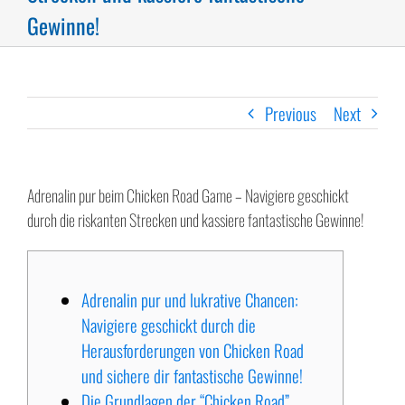
Gewinne!
Previous
Next
Adrenalin pur beim Chicken Road Game – Navigiere geschickt
durch die riskanten Strecken und kassiere fantastische Gewinne!
Adrenalin pur und lukrative Chancen:
Navigiere geschickt durch die
Herausforderungen von Chicken Road
und sichere dir fantastische Gewinne!
Die Grundlagen der “Chicken Road”