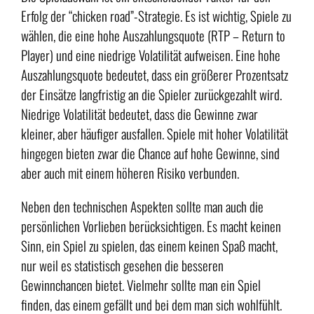
Erfolg der “chicken road”-Strategie. Es ist wichtig, Spiele zu
wählen, die eine hohe Auszahlungsquote (RTP – Return to
Player) und eine niedrige Volatilität aufweisen. Eine hohe
Auszahlungsquote bedeutet, dass ein größerer Prozentsatz
der Einsätze langfristig an die Spieler zurückgezahlt wird.
Niedrige Volatilität bedeutet, dass die Gewinne zwar
kleiner, aber häufiger ausfallen. Spiele mit hoher Volatilität
hingegen bieten zwar die Chance auf hohe Gewinne, sind
aber auch mit einem höheren Risiko verbunden.
Neben den technischen Aspekten sollte man auch die
persönlichen Vorlieben berücksichtigen. Es macht keinen
Sinn, ein Spiel zu spielen, das einem keinen Spaß macht,
nur weil es statistisch gesehen die besseren
Gewinnchancen bietet. Vielmehr sollte man ein Spiel
finden, das einem gefällt und bei dem man sich wohlfühlt.