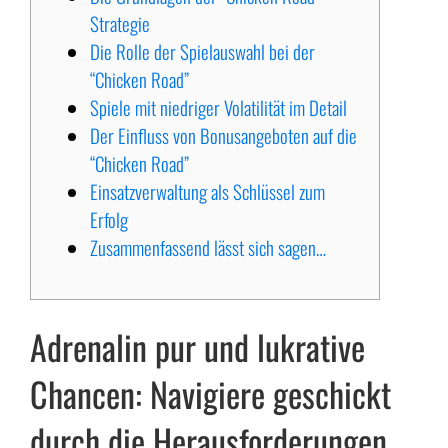
Strategie
Die Rolle der Spielauswahl bei der
“Chicken Road”
Spiele mit niedriger Volatilität im Detail
Der Einfluss von Bonusangeboten auf die
“Chicken Road”
Einsatzverwaltung als Schlüssel zum
Erfolg
Zusammenfassend lässt sich sagen…
Adrenalin pur und lukrative
Chancen: Navigiere geschickt
durch die Herausforderungen