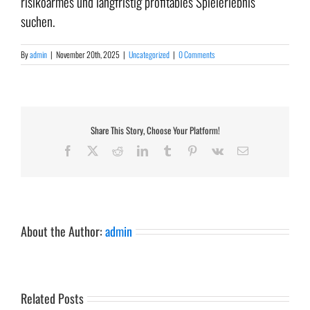
risikoarmes und langfristig profitables Spielerlebnis
suchen.
By
admin
|
November 20th, 2025
|
Uncategorized
|
0 Comments
Share This Story, Choose Your Platform!
Facebook
X
Reddit
LinkedIn
Tumblr
Pinterest
Vk
Email
About the Author:
admin
Related Posts