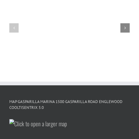
MAP GASPARILLA MARINA 1500 GASPARILLA ROAD ENGLEWOOD
COOLTISENTRIX 3.0